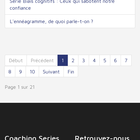
Série Biais cognitifs : Ceux qui sabotent notre
confiance
L'ennéagramme, de quoi parle-t-on ?
Début
Précédent
1
2
3
4
5
6
7
8
9
10
Suivant
Fin
Page 1 sur 21
Coaching Series
Retrouvez-nous