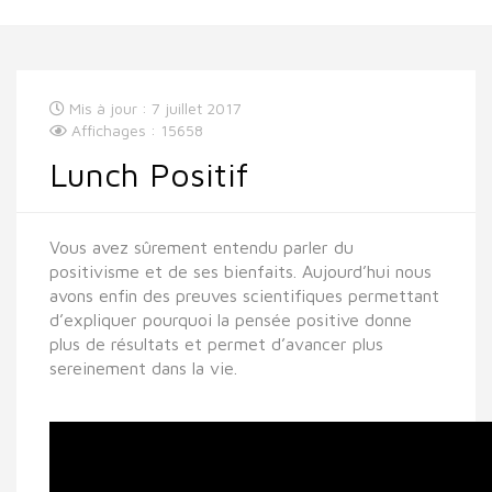
Mis à jour : 7 juillet 2017
Affichages : 15658
Lunch Positif
Vous avez sûrement entendu parler du
positivisme et de ses bienfaits. Aujourd’hui nous
avons enfin des preuves scientifiques permettant
d’expliquer pourquoi la pensée positive donne
plus de résultats et permet d’avancer plus
sereinement dans la vie.