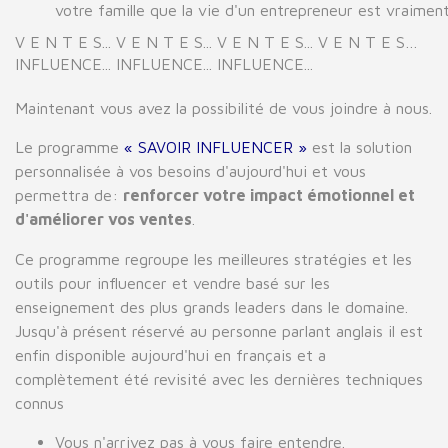
votre
famille
que
la
vie
d'un
entrepreneur
est
vraimen
V E N T E S
... V E N T E S... V E N T E S... V E N T E S…
INFLUENCE... INFLUENCE... INFLUENCE...
Maintenant
vous
avez
la
possibilité
de
vous joindre
à
nous
.
Le programme
« SAVOIR INFLUENCER »
est la solution
personnalisée à vos besoins d'aujourd'hui et vous
permettra de:
renforcer votre impact émotionnel et
d'améliorer vos ventes
.
Ce programme regroupe les meilleures stratégies et les
outils pour influencer et vendre basé sur les
enseignement des plus grands leaders dans le domaine.
Jusqu'à présent réservé au personne parlant anglais il est
enfin disponible aujourd'hui en français et a
complètement été revisité avec les dernières techniques
connus
Vous n'arrivez pas à vous faire entendre.