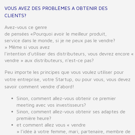
VOUS AVEZ
DES
PROBLÈMES
A OBTENIR DES
CLIENTS
?
Avez-vous
ce genre
de
pensées
«Pourquoi
avoir
le
meilleur
produit,
service
dans
le
monde
,
si
je
ne peux pas
le
vendre
?
»
Même
si
vous
avez
l'intention
d'utiliser
des
distributeurs
,
vous
devrez
encore
«
vendre
»
aux
distributeurs
, n’est-ce
pas
?
Peu importe les principes que vous voulez utiliser pour
votre entreprise, votre Startup, ou pour vous, vous devez
savoir comment vendre d’abord!
Sinon
,
comment
allez-vous
obtenir
ce premier
meeting avec vos investisseurs?
Sinon
,
comment
allez-vous
obtenir
s
es
adaptes de
première heure?
et
comment
allez
vous
« vendre
»
l'idée
à
votre
femme
,
mari
,
partenaire, membre de