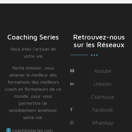
Coaching Series
Retrouvez-nous
sur les Réseaux
Vous étes I'artisan de
votre vie
Notre mission: vous
Youtube
amener le meilleur des
formations des meilleurs
Linkedin
coach et formateurs de ce
monde, pour vous
ClubHouse
permettre de
Facebook
sensiblement améliorer
votre vie.
WhatsApp
coachingseries.com