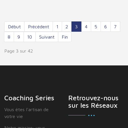
Début
Précédent
1
2
3
4
5
6
7
8
9
10
Suivant
Fin
Page 3 sur 42
Coaching Series
Retrouvez-nous
sur les Réseaux
Vous étes I'artisan de
votre vie
Notre mission: vous