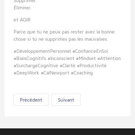
Supprimer.
Éliminer.
et AGIR
Parce que
tu ne peux pas rester avec la bonne
chose si tu ne supprimes pas les mauvaises
.
#DéveloppementPersonnel #ConfianceEnSoi
#BiaisCognitifs #Inconscient #Mindset #Attention
#SurchargeCognitive #Clarté #Productivité
#DeepWork #CalNewport #Coaching
Précédent
Suivant