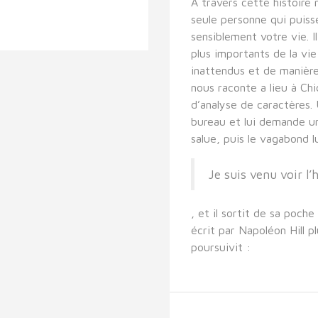
A travers cette histoire 
seule personne qui puiss
sensiblement votre vie. I
plus importants de la vi
inattendus et de manière
nous raconte a lieu à Chic
d’analyse de caractères.
bureau et lui demande un
salue, puis le vagabond lu
Je suis venu voir l’
, et il sortit de sa poche
écrit par Napoléon Hill p
poursuivit :