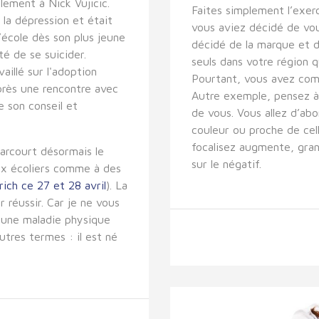
lement à Nick Vujicic.
Faites simplement l’exe
 la dépression et était
vous aviez décidé de vou
’école dès son plus jeune
décidé de la marque et 
té de se suicider.
seuls dans votre région q
aillé sur l'adoption
Pourtant, vous avez comm
après une rencontre avec
Autre exemple, pensez à
e son conseil et
de vous. Vous allez d’ab
couleur ou proche de cel
focalisez augmente, gran
parcourt désormais le
sur le négatif.
ux écoliers comme à des
urich ce 27 et 28 avril
). La
 réussir. Car je ne vous
ec une maladie physique
utres termes : il est né