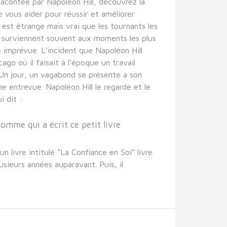
racontée par Napoleon Hill, découvrez la
e vous aider pour réussir et améliorer
l est étrange mais vrai que les tournants les
e surviennent souvent aux moments les plus
 imprévue. L’incident que Napoléon Hill
ago où il faisait à l’époque un travail
 Un jour, un vagabond se présente a son
e entrevue. Napoléon Hill le regarde et le
i dit :
homme qui a écrit ce petit livre
 un livre intitulé “La Confiance en Soi” livre
lusieurs années auparavant. Puis, il