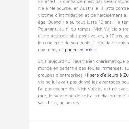
En effet, la confiance n'est pas venu naturel
Né à Melbourne, en Australie, il lutta contre
victime d’intimidation et de harcèlement à l
âge. Quand il a eu tout juste 10 ans, il a ten
Pourtant, au fil du temps, Nick Vujicic a trav
d'une attitude plus positive, et, à 17 ans, 
le concierge de son école, il décida de suivr
commença à
parler en public
.
Et si aujourd’hui l'australien charismatique 
monde en parlant à des foules immenses, a
groupes d’entreprises. (
Il sera d’ailleurs à Z
vie ne lui avait pas donné les avantages pour
l’ai pas encore dis, Nick Vujicic, est né av
rare, le syndrome de tetra-amelia. ou en d'a
sans bras, ni jambes.