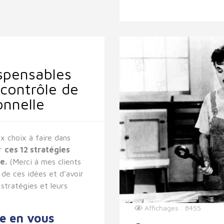
ispensables
 contrôle de
onnelle
x choix à faire dans
er
ces 12 stratégies
e.
(Merci à mes clients
 de ces idées et d’avoir
stratégies et leurs
Affichages : 8455
e en vous