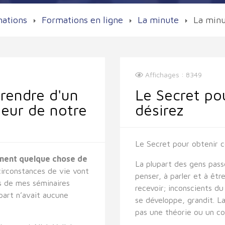
mations
Formations en ligne
La minute
La minu
Affichages : 8349
rendre d'un
Le Secret po
teur de notre
désirez
Le Secret pour obtenir c
rement quelque chose de
La plupart des gens pass
circonstances de vie vont
penser, à parler et à être
rs de mes séminaires
recevoir; inconscients du
part n’avait aucune
se développe, grandit. La 
pas une théorie ou un con