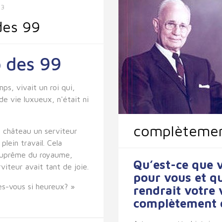
63
des 99
b des 99
mps, vivait un roi qui,
de vie luxueux, n'était ni
complètemen
e château un serviteur
plein travail. Cela
ef suprême du royaume,
Qu’est-ce que 
viteur avait tant de joie.
pour vous et que
es-vous si heureux? »
rendrait votre 
complètement d