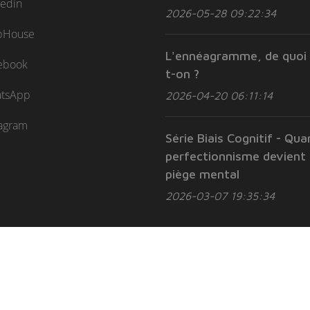
kedin
2026-05-28 09:22:34
bHouse
L'ennéagramme, de quoi 
ebook
t-on ?
tsApp
2026-04-20 06:11:14
tagram
Série Biais Cognitif - Qua
perfectionnisme devient
piège mental
2026-03-07 19:35:34
rateur