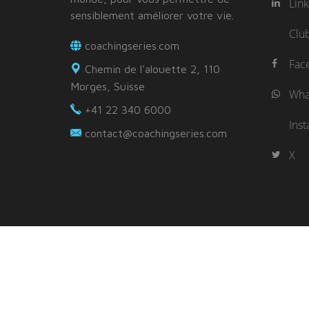
Lin
sensiblement améliorer votre vie.
Clu
coachingseries.com
Fac
Chemin de l'alouette 2, 110
Morges, Suisse
Wha
+41 22 340 6000
Ins
contact@coachingseries.com
X
© 2026 Coaching Series - Patrick de Sépibus - Excele