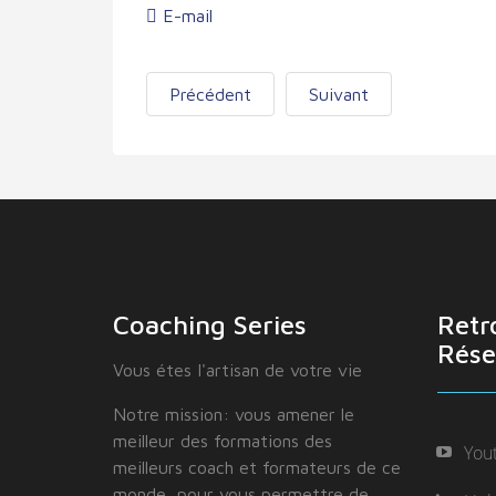
E-mail
Précédent
Suivant
Coaching Series
Retr
Rése
Vous étes I'artisan de votre vie
Notre mission: vous amener le
meilleur des formations des
You
meilleurs coach et formateurs de ce
monde, pour vous permettre de