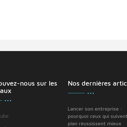
ouvez-nous sur les
Nos dernières artic
aux
Lancer son entreprise :
tube
pourquoi ceux qui suivent
plan réussissent mieux