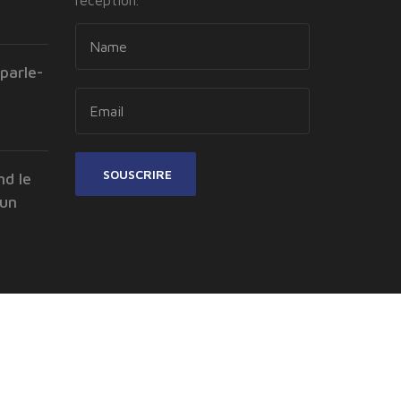
réception.
parle-
SOUSCRIRE
nd le
 un