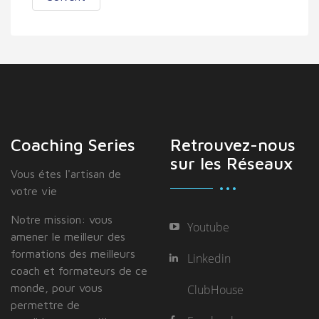
Coaching Series
Retrouvez-nous
sur les Réseaux
Vous étes I'artisan de
votre vie
Notre mission: vous
Youtube
amener le meilleur des
formations des meilleurs
Linkedin
coach et formateurs de ce
monde, pour vous
ClubHouse
permettre de