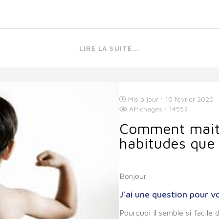
LIRE LA SUITE...
Mis à jour : 10 février 2020
Affichages : 14553
Comment maitr
habitudes que 
Bonjour
J’ai une question pour v
Pourquoi il semble si facil