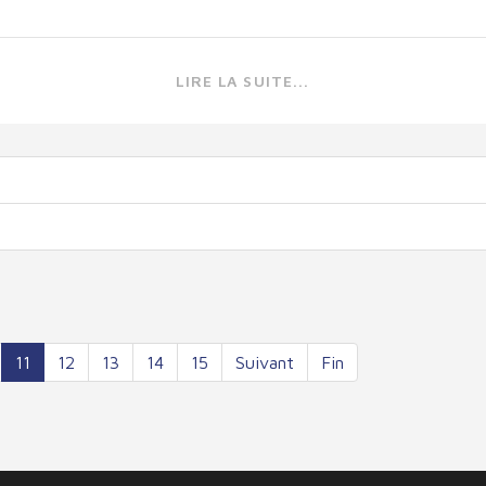
LIRE LA SUITE...
11
12
13
14
15
Suivant
Fin