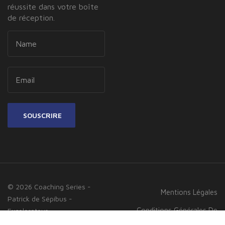
réussite dans votre boîte
de réception.
SOUSCRIRE
© 2026 Coaching Series -
Mentions Légales
Patrick de Sépibus -
Conditions Générales De
Excelerateur
Created with
♥
by
Vente