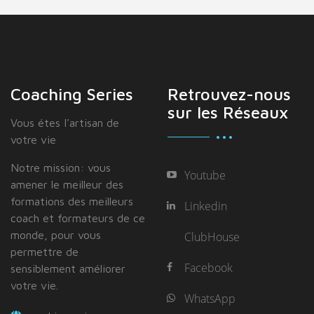
Coaching Series
Retrouvez-nous
sur les Réseaux
Vous étes I'artisan de
votre vie
Notre mission: vous
Youtube
amener le meilleur des
formations des meilleurs
Linkedin
coach et formateurs de ce
monde, pour vous
ClubHouse
permettre de
Facebook
sensiblement améliorer
votre vie.
WhatsApp