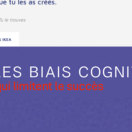
ue tu les as créés.
u le trouves
S IKEA