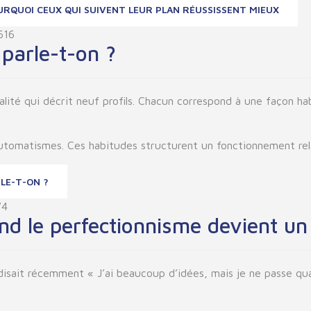
OURQUOI CEUX QUI SUIVENT LEUR PLAN RÉUSSISSENT MIEUX
616
parle-t-on ?
té qui décrit neuf profils. Chacun correspond à une façon habit
utomatismes. Ces habitudes structurent un fonctionnement rel
RLE-T-ON ?
74
and le perfectionnisme devient u
isait récemment « J’ai beaucoup d’idées, mais je ne passe quas