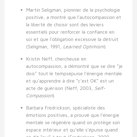
Martin Seligman
, pionnier de la psychologie
positive, a montré que
l’autocompassion et
la liberté de choisir
sont des leviers
essentiels pour
renforcer la confiance en
soi
et que
l’obligation excessive
la détruit
(Seligman, 1991,
Learned Optimism
).
Kristin Neff
, chercheuse en
autocompassion, a démontré que
se dire “je
dois” tout le temps
épuise l’énergie mentale
et qu’apprendre à dire “c’est OK” est un
acte de guérison (Neff, 2003,
Self-
Compassion
).
Barbara Fredrickson
, spécialiste des
émotions positives, a prouvé que
l’énergie
mentale se régénère quand on protège son
espace intérieur
et qu’elle s’épuise quand
on dit “oui” à tout (Fredrickson, 2009,