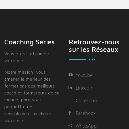
Coaching Series
Retrouvez-nous
sur les Réseaux
Vous étes I'artisan de
votre vie
Notre mission: vous
Youtube
amener le meilleur des
formations des meilleurs
Linkedin
coach et formateurs de ce
monde, pour vous
ClubHouse
permettre de
Facebook
sensiblement améliorer
votre vie.
WhatsApp