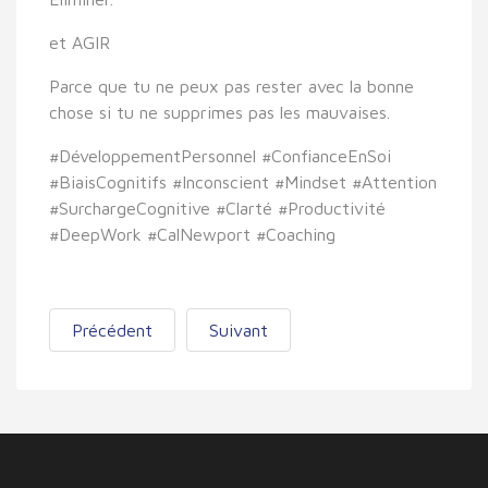
et AGIR
Parce que
tu ne peux pas rester avec la bonne
chose si tu ne supprimes pas les mauvaises
.
#DéveloppementPersonnel #ConfianceEnSoi
#BiaisCognitifs #Inconscient #Mindset #Attention
#SurchargeCognitive #Clarté #Productivité
#DeepWork #CalNewport #Coaching
Précédent
Suivant