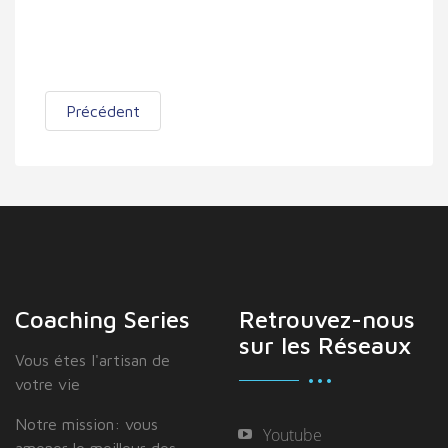
Précédent
Coaching Series
Retrouvez-nous
sur les Réseaux
Vous étes I'artisan de
votre vie
Notre mission: vous
Youtube
amener le meilleur des