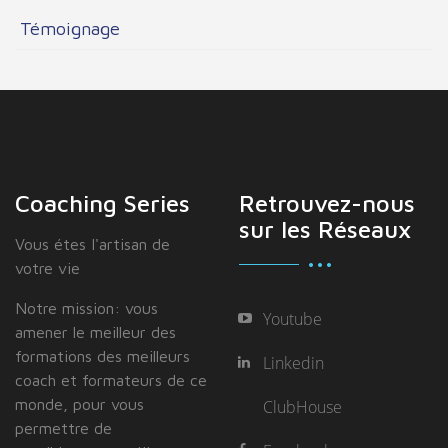
Témoignage
Coaching Series
Retrouvez-nous
sur les Réseaux
Vous étes I'artisan de
votre vie
Notre mission: vous
Youtube
amener le meilleur des
formations des meilleurs
Linkedin
coach et formateurs de ce
monde, pour vous
ClubHouse
permettre de