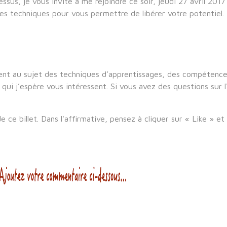
sus, je vous invite à me rejoindre ce soir, jeudi 27 avril 2017
res techniques pour vous permettre de libérer votre potentiel.
ement au sujet des techniques d’apprentissages, des compétences
qui j’espère vous intéressent. Si vous avez des questions sur l'
 ce billet. Dans l'affirmative, pensez à cliquer sur « Like » et