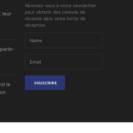
Abonnez-vous à notre newsletter
pour obtenir des conseils de
 leur
réussite dans votre boîte de
réception.
parle-
SOUSCRIRE
nd le
 un