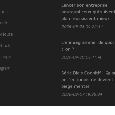
Lancer son entreprise :
tube
pourquoi ceux qui suivent
plan réussissent mieux
kedin
2026-05-28 09:22:34
bHouse
L'ennéagramme, de quoi 
ebook
t-on ?
tsApp
2026-04-20 06:11:14
tagram
Série Biais Cognitif - Qua
perfectionnisme devient
piège mental
2026-03-07 19:35:34