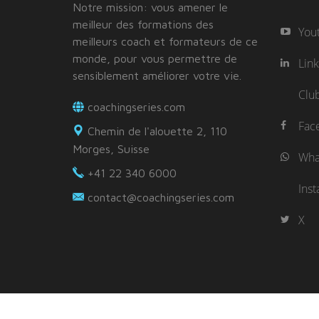
Notre mission: vous amener le
meilleur des formations des
You
meilleurs coach et formateurs de ce
monde, pour vous permettre de
Lin
sensiblement améliorer votre vie.
Clu
coachingseries.com
Fac
Chemin de l'alouette 2, 110
Morges, Suisse
Wha
+41 22 340 6000
Ins
contact@coachingseries.com
X