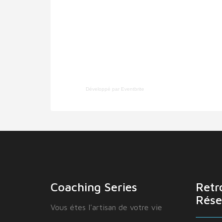
Développé par Eventbrite
Coaching Series
Retr
Rése
Vous étes I'artisan de votre vie