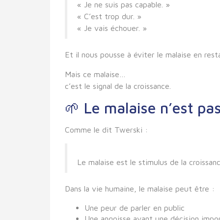
« Je ne suis pas capable. »
« C’est trop dur. »
« Je vais échouer. »
Et il nous pousse à
éviter le malaise
en resta
Mais ce malaise…
c’est
le signal de la croissance
.
🌱
Le malaise n’est pas
Comme le dit Twerski :
Le malaise est le
stimulus
de la croissanc
Dans la vie humaine, le malaise peut être :
Une peur de parler en public
Une angoisse avant une décision impo