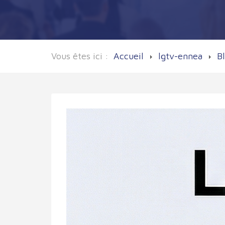
Vous êtes ici :
Accueil
lgtv-ennea
B