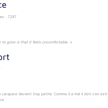
ce
ges : 7297
 to grow is that it feels uncomfortable. »
ort
:
 sa carapace devient trop petite. Comme il a mal il doit s'en ext
ce.