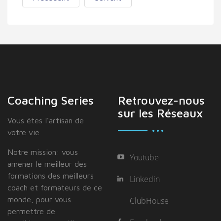
Coaching Series
Retrouvez-nous
sur les Réseaux
Vous étes I'artisan de
votre vie
Notre mission: vous
Youtube
amener le meilleur des
formations des meilleurs
Linkedin
coach et formateurs de ce
monde, pour vous
ClubHouse
permettre de