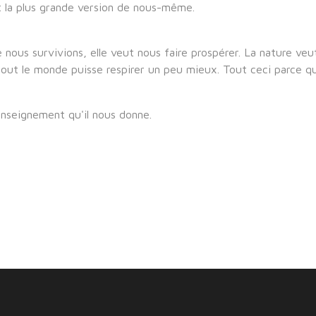
t la plus grande version de nous-même.
ous survivions, elle veut nous faire prospérer. La nature veu
ue tout le monde puisse respirer un peu mieux. Tout ceci parce
enseignement qu'il nous donne.