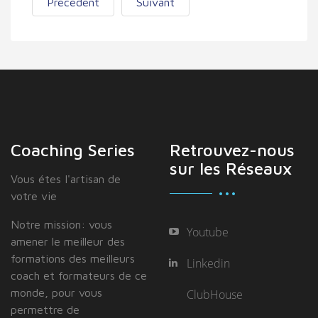
Précédent
Suivant
Coaching Series
Retrouvez-nous
sur les Réseaux
Vous étes I'artisan de
votre vie
Notre mission: vous
Youtube
amener le meilleur des
formations des meilleurs
Linkedin
coach et formateurs de ce
monde, pour vous
ClubHouse
permettre de