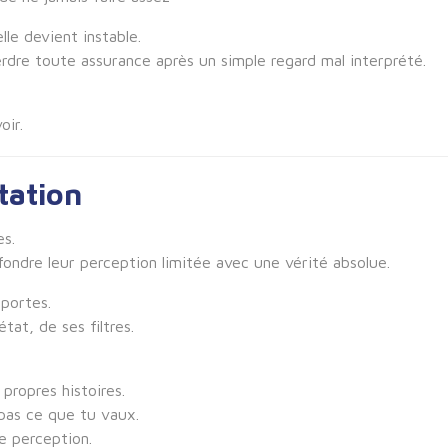
le devient instable.
erdre toute assurance après un simple regard mal interprété.
oir.
itation
es.
fondre leur perception limitée avec une vérité absolue.
portes.
tat, de ses filtres.
propres histoires.
 pas ce que tu vaux.
de perception.