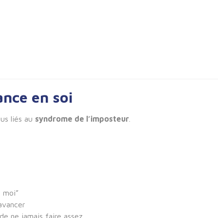
ance en soi
lus liés au
syndrome de l’imposteur
.
e moi”
 avancer
 de ne jamais faire assez