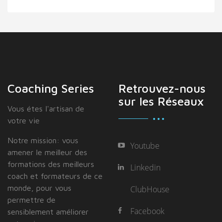
Coaching Series
Retrouvez-nous
sur les Réseaux
Vous étes I'artisan de
votre vie
Notre mission: vous
Youtube
amener le meilleur des
formations des meilleurs
Linkedin
coach et formateurs de ce
monde, pour vous
ClubHouse
permettre de
Facebook
sensiblement améliorer