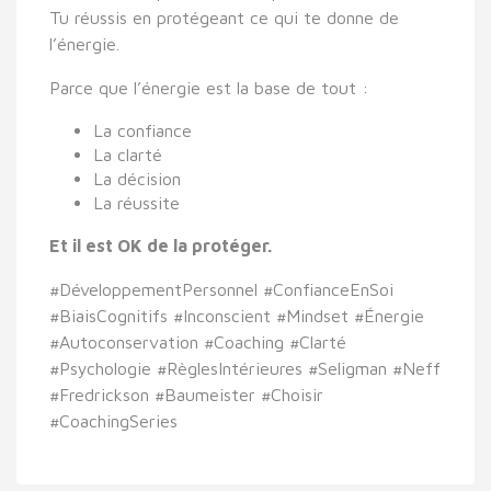
Tu réussis en
protégeant ce qui te donne de
l’énergie
.
Parce que
l’énergie est la base de tout
:
La confiance
La clarté
La décision
La réussite
Et il est
OK
de la protéger.
#DéveloppementPersonnel #ConfianceEnSoi
#BiaisCognitifs #Inconscient #Mindset #Énergie
#Autoconservation #Coaching #Clarté
#Psychologie #RèglesIntérieures #Seligman #Neff
#Fredrickson #Baumeister #Choisir
#CoachingSeries