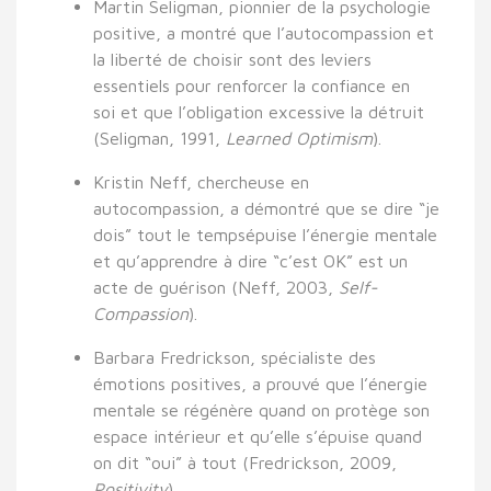
Martin Seligman
, pionnier de la psychologie
positive, a montré que
l’autocompassion et
la liberté de choisir
sont des leviers
essentiels pour
renforcer la confiance en
soi
et que
l’obligation excessive
la détruit
(Seligman, 1991,
Learned Optimism
).
Kristin Neff
, chercheuse en
autocompassion, a démontré que
se dire “je
dois” tout le temps
épuise l’énergie mentale
et qu’apprendre à dire “c’est OK” est un
acte de guérison (Neff, 2003,
Self-
Compassion
).
Barbara Fredrickson
, spécialiste des
émotions positives, a prouvé que
l’énergie
mentale se régénère quand on protège son
espace intérieur
et qu’elle s’épuise quand
on dit “oui” à tout (Fredrickson, 2009,
Positivity
).