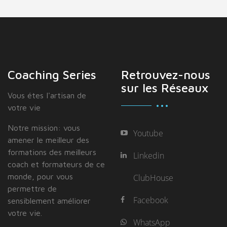
Coaching Series
Retrouvez-nous
sur les Réseaux
Vous étes I'artisan de
votre vie
Notre mission: vous
Youtube
amener le meilleur des
formations des meilleurs
Linkedin
coach et formateurs de ce
monde, pour vous
ClubHouse
permettre de
Facebook
sensiblement améliorer
votre vie.
WhatsApp