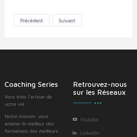
Précédent
Suivant
Coaching Series
Retrouvez-nous
sur les Réseaux
Vous étes I'artisan de
votre vie
Notre mission: vous
Youtube
amener le meilleur des
formations des meilleurs
Linkedin