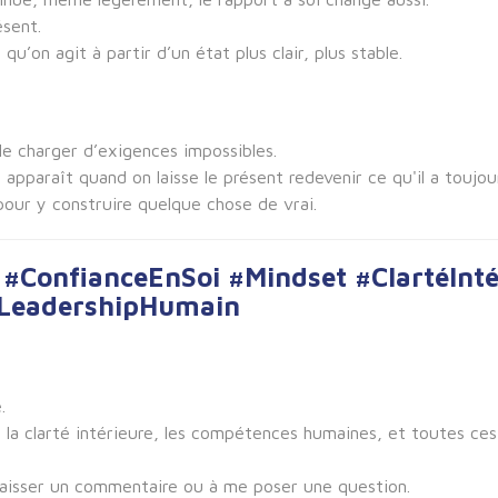
ésent.
’on agit à partir d’un état plus clair, plus stable.
le charger d’exigences impossibles.
 apparaît quand on laisse le présent redevenir ce qu'il a toujou
 pour y construire quelque chose de vrai.
ConfianceEnSoi #Mindset #ClartéInté
LeadershipHumain
.
i, la clarté intérieure, les compétences humaines, et toutes c
à laisser un commentaire ou à me poser une question.