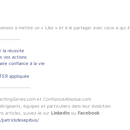
nsez à mettre un « Like » et à le partager avec ceux à qui il 
----------
 la réussite
s vos actions.
aire confiance à la vie
RTER appliquée
-------
--------
achingSeries.com
et
ConfianceAbsolue.com
.
rigeants, équipes et particuliers dans leur évolution.
 articles, suivez-le sur
LinkedIn
ou
Facebook
:
n/patrickdesepibus/