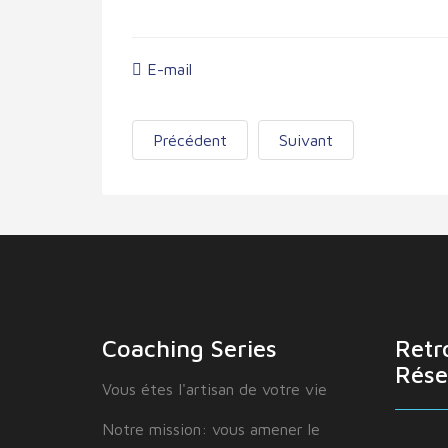
E-mail
Précédent
Suivant
Coaching Series
Retr
Rése
Vous étes I'artisan de votre vie
Notre mission: vous amener le