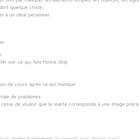
 doit quelque chose,
 à un idéal personnel.
ie.
.
fin voir ce qui fonctionne déjà.
lieu de courir après ce qui manque.
otale de problèmes.
cesse de vouloir que la réalité corresponde à une image précis
minue, même légèrement, le rapport à soi change aussi.