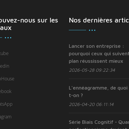
ouvez-nous sur les
Nos dernières artic
aux
Lancer son entreprise :
tube
pourquoi ceux qui suivent
plan réussissent mieux
kedin
2026-05-28 09:22:34
bHouse
L'ennéagramme, de quoi 
ebook
t-on ?
tsApp
2026-04-20 06:11:14
tagram
Série Biais Cognitif - Qua