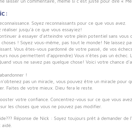
 me laisser un commentaire, même si c'est juste pour dire « Me
ic:
reconnaissance. Soyez reconnaissants pour ce que vous avez.
réaliser jusqu'à ce que vous essayiez!
ntinuer à essayer d'atteindre votre plein potentiel sans vous 
s choses ! Soyez vous-même, pas tout le monde! Ne laissez pas
naissant. Vous êtes-vous pardonné de votre passé, de vos éche
erreurs nous permettent d’apprendre) Vous n'êtes pas un échec. 
Quand vous ne savez pas quelque chose! Voici votre chance d'ap
 abandonner !
s n'obtenez pas un miracle, vous pouvez être un miracle pour qu
r. Faites de votre mieux. Dieu fera le reste.
ooster votre confiance. Concentrez-vous sur ce que vous avez,
sur les choses que vous ne pouvez pas modifier.
aide??? Réponse de Nick : Soyez toujours prêt à demander de l'
 aidé.