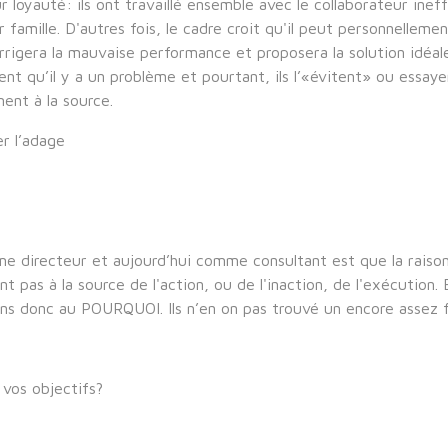
eur loyauté: ils ont travaillé ensemble avec le collaborateur in
amille. D'autres fois, le cadre croit qu'il peut personnellement
corrigera la mauvaise performance et proposera la solution idéale
vent qu’il y a un problème et pourtant, ils l’«évitent» ou essay
ent à la source.
er l’adage
 directeur et aujourd’hui comme consultant est que la raison 
nt pas à la source de l'action, ou de l'inaction, de l'exécution. 
eviens donc au POURQUOI. Ils n’en on pas trouvé un encore assez f
 vos objectifs?