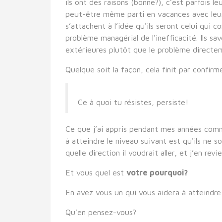
ils ont des raisons (bonne?), c’est parfois l
peut-être même parti en vacances avec leur f
s’attachent à l’idée qu'ils seront celui qui 
problème managérial de l'inefficacité. Ils sa
extérieures plutôt que le problème directem
Quelque soit la façon, cela finit par confirm
Ce à quoi tu résistes, persiste!
Ce que j’ai appris pendant mes années comme
à atteindre le niveau suivant est qu'ils ne so
quelle direction il voudrait aller, et j’en r
Et vous quel est
votre pourquoi?
En avez vous un qui vous aidera à atteindre
Qu’en pensez-vous?