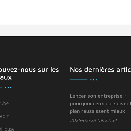
ouvez-nous sur les
Nos dernières artic
aux
Lancer son entreprise :
tube
pourquoi ceux qui suivent
plan réussissent mieux
kedin
2026-05-28 09:22:34
bHouse