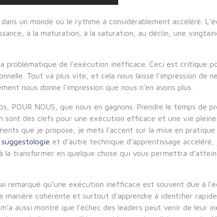
 dans un monde où le rythme à considérablement accéléré. L’év
roissance, à la maturation, à la saturation, au déclin, une ving
la problématique de l'exécution inefficace. Ceci est critique p
nnelle. Tout va plus vite, et cela nous laisse l’impression de n
tement nous donne l’impression que nous n’en avons plus.
ps, POUR NOUS, que nous en gagnons. Prendre le temps de pre
on sont des clefs pour une exécution efficace et une vie pleine
nts que je propose, je mets l’accent sur la mise en pratique 
a
suggestologie
et d’autre technique d’apprentissage accéléré, j
 à la transformer en quelque chose qui vous permettra d’attein
, j'ai remarqué qu’une exécution inefficace est souvent due à l
de manière cohérente et surtout d'apprendre à identifier rapid
’a aussi montré que l'échec des leaders peut venir de leur ine