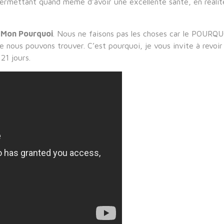
rmettant quand même d’avoir une excellente santé, en réalité, 
t
Mon Pourquoi
. Nous ne faisons pas les choses car le POURQU
e nous pouvons trouver. C’est pourquoi, je vous invite à revoi
21 jours.