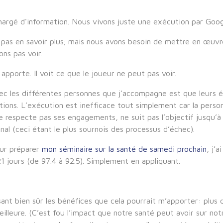
hargé d'information. Nous vivons juste une exécution par Goog
 pas en savoir plus; mais nous avons besoin de mettre en œuvr
ns pas voir.
 apporte. Il voit ce que le joueur ne peut pas voir.
ec les différentes personnes que j’accompagne est que leurs é
ions. L’exécution est inefficace tout simplement car la person
, ne respecte pas ses engagements, ne suit pas l’objectif jusqu’à
nal (ceci étant le plus sournois des processus d’échec).
our préparer
mon séminaire sur la santé de samedi prochain
, j’
 jours (de 97.4 à 92.5). Simplement en appliquant.
sant bien sûr les bénéfices que cela pourrait m’apporter: plus d
lleure. (C’est fou l’impact que notre santé peut avoir sur notr