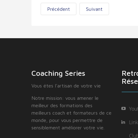
Précédent
Suivant
Coaching Series
Retr
Rése
Vous étes I'artisan de votre vie
Notre mission: vous amener le
meilleur des formations des
You
meilleurs coach et formateurs de ce
monde, pour vous permettre de
Lin
sensiblement améliorer votre vie.
Clu